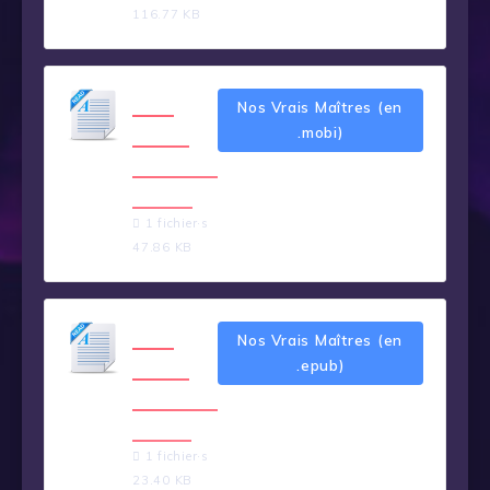
116.77 KB
Nos
Nos Vrais Maîtres (en
Vrais
.mobi)
Maîtres
.mobi
1 fichier·s
47.86 KB
Nos
Nos Vrais Maîtres (en
Vrais
.epub)
Maîtres
.epub
1 fichier·s
23.40 KB