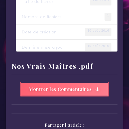
116.77 KB
Taille du fichier
1
Nombre de fichiers
10 août 2016
Date de création
10 août 2016
Dernière mise à jour
Nos Vrais Maîtres .pdf
Montrer les Commentaires
Partager l'article :