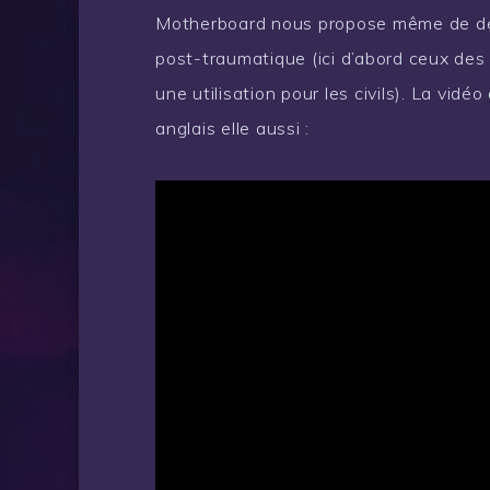
Motherboard nous propose même de déco
post-traumatique (ici d’abord ceux des 
une utilisation pour les civils). La vid
anglais elle aussi :