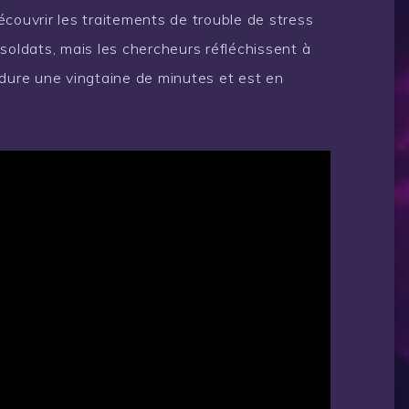
uvrir les traitements de trouble de stress
soldats, mais les chercheurs réfléchissent à
éo dure une vingtaine de minutes et est en