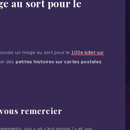
ge au sort pour le
oposais un tirage au sort pour le
100e billet sur
ner des
petites histoires sur cartes postales
.
!
 vous remercier
ragements, vos «
oh c’est génial !
» et vos