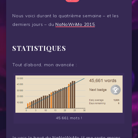
Nous voici durant la quatrième semaine – et les
derniers jours – du
NaNoWriMo 2015
.
STATISTIQUES
Tout d’abord, mon avancée :
45 661 mots !
Je vois le bout du NaNoWriMo (il me reste moins