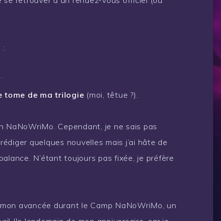
 se retrouver à un rendez-vous officiel (ou
 :
.
 tome de ma trilogie
(moi, têtue ?).
un NaNoWriMo. Cependant, je ne sais pas
 rédiger quelques nouvelles mais j’ai hâte de
alance. N’étant toujours pas fixée, je préfère
sur mon avancée durant le Camp NaNoWriMo, un