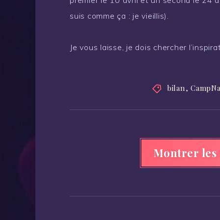
premier le 10 avril et un second le 24 a
suis comme ça : je vieillis).
Je vous laisse, je dois chercher l’inspirat
bilan
,
CampN
Montrer les