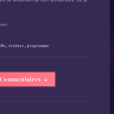
vril (le lendemain de mon anniversaire, car je
ion !
aNo
,
écriture
,
programme
 Commentaires