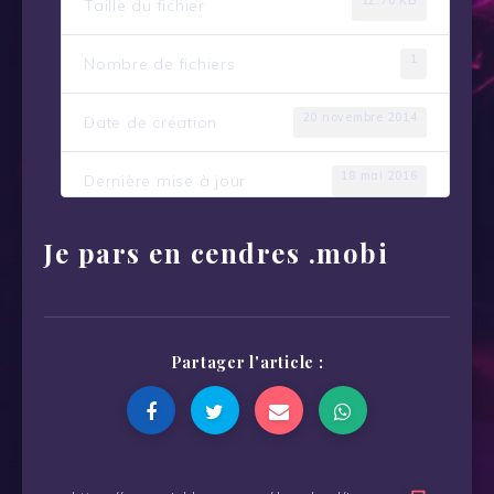
12.70 KB
Taille du fichier
1
Nombre de fichiers
20 novembre 2014
Date de création
18 mai 2016
Dernière mise à jour
Je pars en cendres .mobi
Partager l'article :