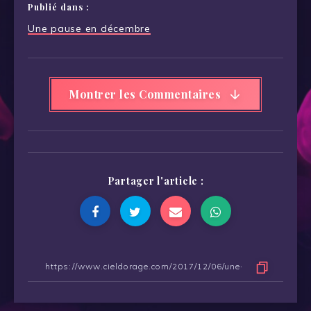
Publié dans :
Navigation
Une pause en décembre
de
l’article
Montrer les Commentaires
Partager l'article :