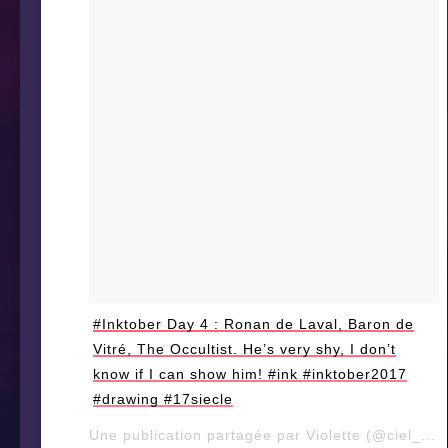
#Inktober Day 4 : Ronan de Laval, Baron de
Vitré, The Occultist. He’s very shy, I don’t
know if I can show him! #ink #inktober2017
#drawing #17siecle
Une publication partagée par Violette (@ciel_d_orage) le