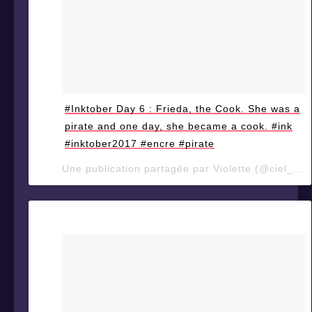
#Inktober Day 6 : Frieda, the Cook. She was a
pirate and one day, she became a cook. #ink
#inktober2017 #encre #pirate
Une publication partagée par Violette (@ciel_d_orage) le