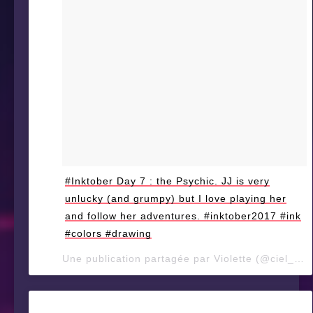
#Inktober Day 7 : the Psychic. JJ is very
unlucky (and grumpy) but I love playing her
and follow her adventures. #inktober2017 #ink
#colors #drawing
Une publication partagée par Violette (@ciel_d_orage) le