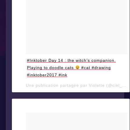
#Inktober Day 14 : the witch’s companion.
Playing to doodle cats
#cat #drawing
#inktober2017 #ink
Une publication partagée par Violette (@ciel_d_orage) le