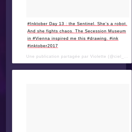
#Inktober Day 13 : the Sentinel. She’s a robot.
And she fights chaos. The Secession Museum
in #Vienna inspired me this #drawing. #ink
#inktober2017
Une publication partagée par Violette (@ciel_d_orage) le