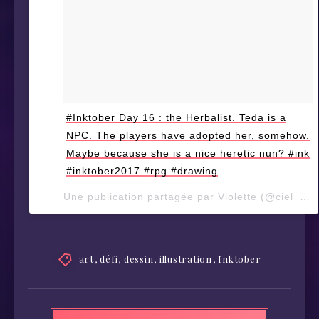
#Inktober Day 16 : the Herbalist. Teda is a
NPC. The players have adopted her, somehow.
Maybe because she is a nice heretic nun? #ink
#inktober2017 #rpg #drawing
Une publication partagée par Violette (@ciel_d_orage) le
art
,
défi
,
dessin
,
illustration
,
Inktober