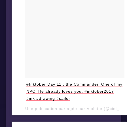
#Inktober Day 11 : the Commander. One of my
NPC. He already loves you. #inktober2017
#ink #drawing #sailor
Une publication partagée par Violette (@ciel_d_orage) le