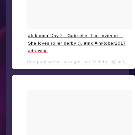
#Inktober Day 2 : Gabrielle, The Inventor…
She loves roller derby ;). #ink #inktober2017
#drawing
Une publication partagée par Violette (@ciel_d_orage) le