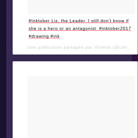
#Inktober Liz, the Leader. I still don’t know if
she is a hero or an antagonist. #inktober2017
#drawing #ink
Une publication partagée par Violette (@ciel_d_orage) le