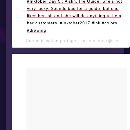
#Inktober Day 5 : Aislin, the Guide. She’s not
very lucky. Sounds bad for a guide, but she
likes her job and she will do anything to help
her customers. #inktober2017 #ink #colors
#drawing
Une publication partagée par Violette (@ciel_d_orage) le