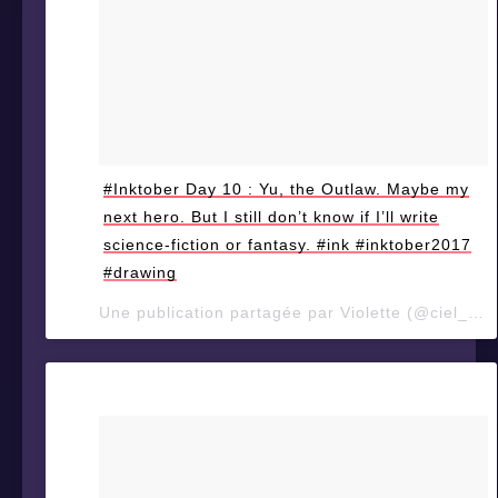
#Inktober Day 10 : Yu, the Outlaw. Maybe my
next hero. But I still don’t know if I’ll write
science-fiction or fantasy. #ink #inktober2017
#drawing
Une publication partagée par Violette (@ciel_d_orage) le