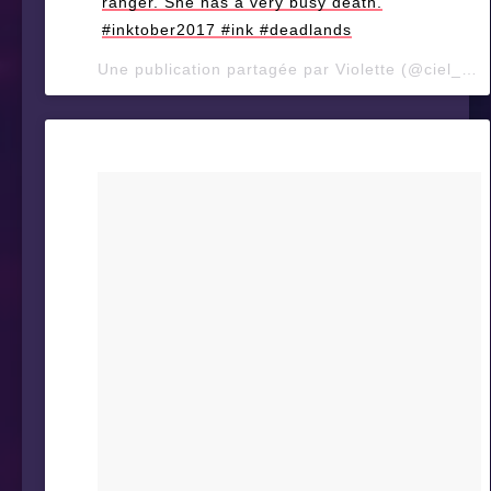
ranger. She has a very busy death.
#inktober2017 #ink #deadlands
Une publication partagée par Violette (@ciel_d_orage) le