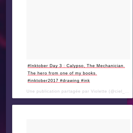
#Inktober Day 3 : Calypso, The Mechanician.
The hero from one of my books.
#inktober2017 #drawing #ink
Une publication partagée par Violette (@ciel_d_orage) le