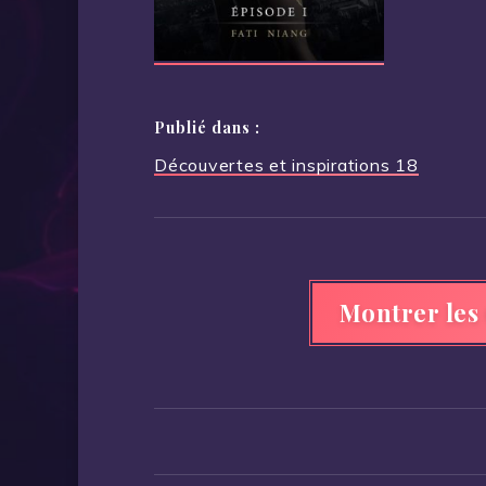
Publié dans :
Navigation
Découvertes et inspirations 18
de
l’article
Montrer les