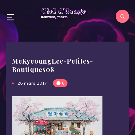
MeKyeoungLee-Petites-
Boutiques08
26 mars 2017
0