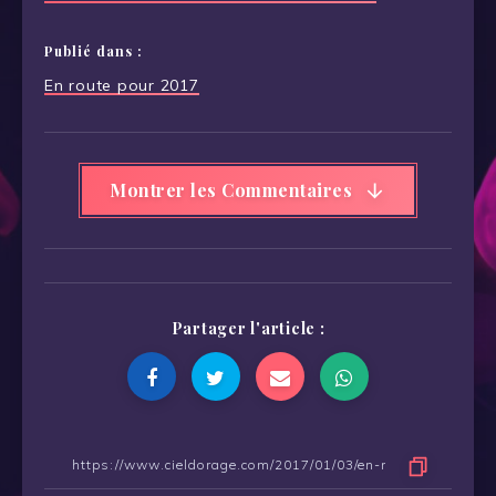
Publié dans :
Navigation
En route pour 2017
de
l’article
Montrer les Commentaires
Partager l'article :