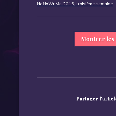
Navigation
NaNoWriMo 2016, troisième semaine
de
l’article
Montrer les
Partager l'articl