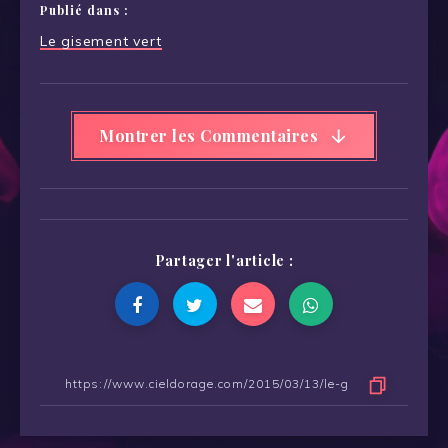
Publié dans :
Navigation
Le gisement vert
de
l’article
Montrer les Commentaires
Partager l'article :