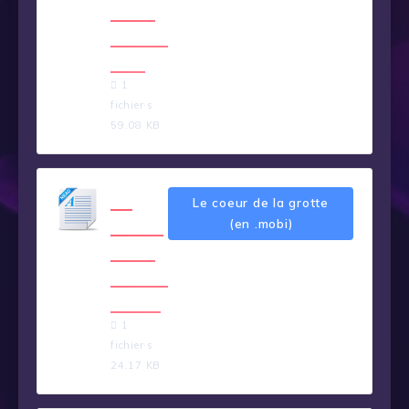
de la
grotte
.pdf
1
fichier·s
59.08 KB
Le
Le coeur de la grotte
coeur
(en .mobi)
de la
grotte
.mobi
1
fichier·s
24.17 KB