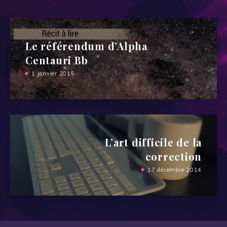
Le référendum d’Alpha
Centauri Bb
1 janvier 2015
L’art difficile de la
correction
17 décembre 2014